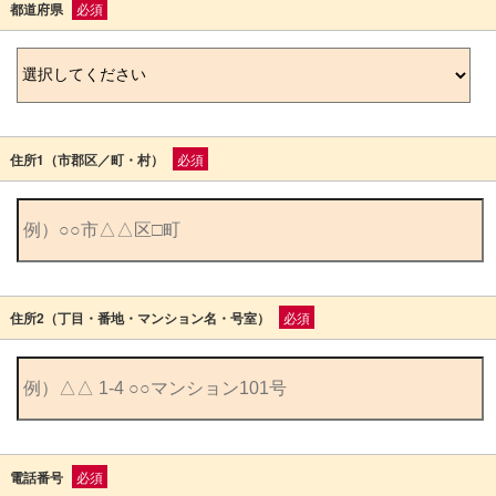
都道府県
必須
住所1（市郡区／町・村）
必須
住所2（丁目・番地・マンション名・号室）
必須
電話番号
必須