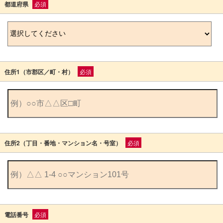
都道府県
必須
住所1（市郡区／町・村）
必須
住所2（丁目・番地・マンション名・号室）
必須
電話番号
必須